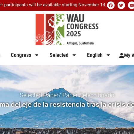
er participants will be available starting November 14.
e
Congress
Selected
English
My A
Selected Paper/ Paper Seleccionado
ema del eje de la resistencia tras la crisis 