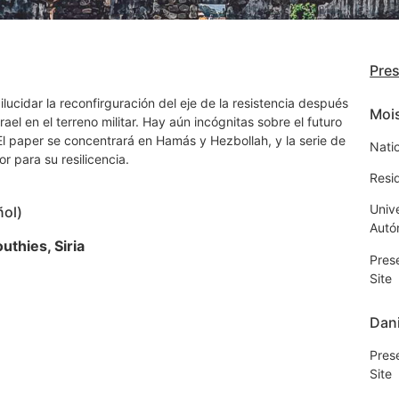
Pre
ilucidar la reconfirguración del eje de la resistencia después
Moi
ael en el terreno militar. Hay aún incógnitas sobre el futuro
. El paper se concentrará en Hamás y Hezbollah, y la serie de
Nati
ior para su resilicencia.
Resi
Univ
ñol)
Autó
uthies, Siria
Pres
Site
Dani
Pres
Site