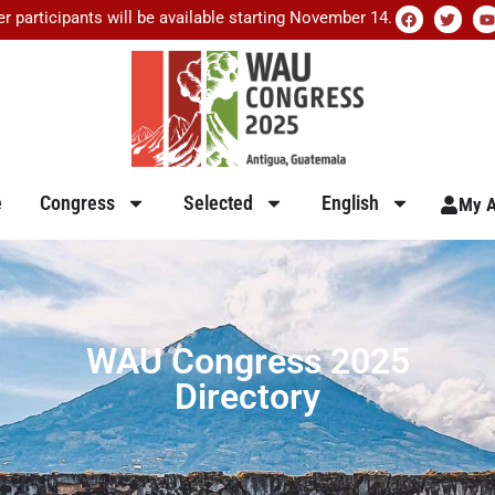
er participants will be available starting November 14.
e
Congress
Selected
English
My A
WAU Congress 2025
Directory