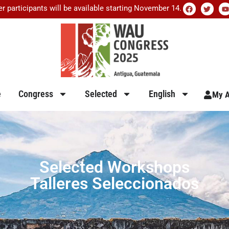
er participants will be available starting November 14.
e
Congress
Selected
English
My A
Selected Workshops
Talleres Seleccionados