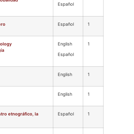
Español
ero
Español
1
pology
English
1
ía
Español
English
1
English
1
tro etnográfico, la
Español
1