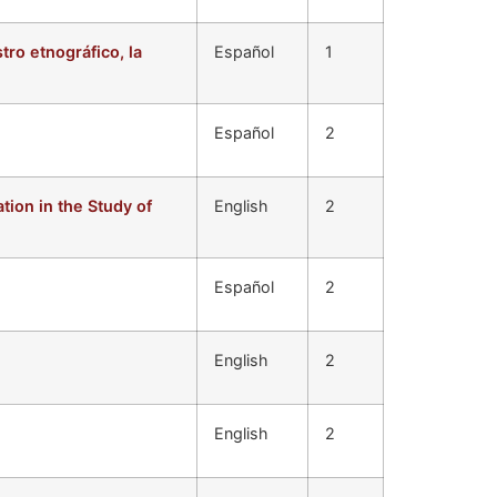
tro etnográfico, la
Español
1
Español
2
tion in the Study of
English
2
Español
2
English
2
English
2