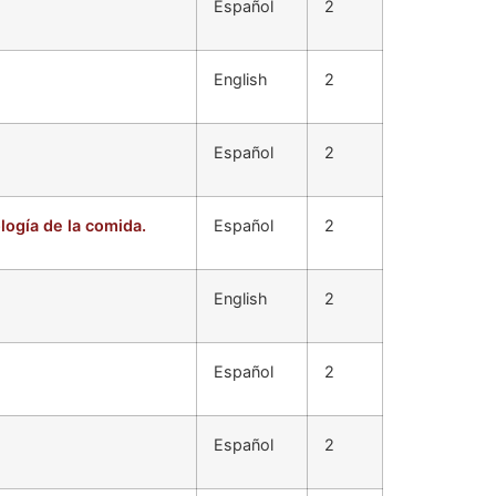
Español
2
English
2
Español
2
logía de la comida.
Español
2
English
2
Español
2
Español
2