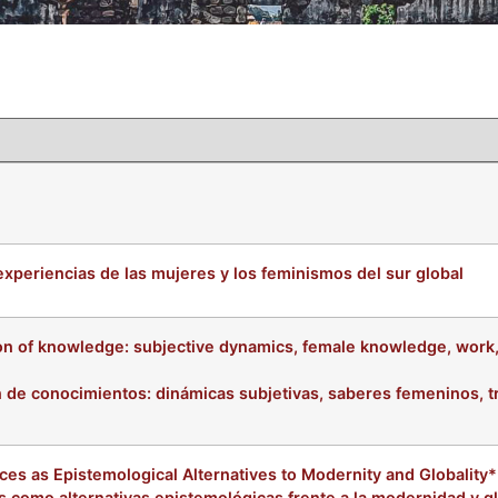
 experiencias de las mujeres y los feminismos del sur global
on of knowledge: subjective dynamics, female knowledge, work,
 de conocimientos: dinámicas subjetivas, saberes femeninos, t
es as Epistemological Alternatives to Modernity and Globality*
s como alternativas epistemológicas frente a la modernidad y g