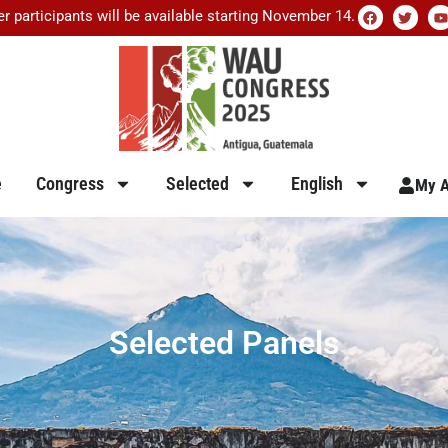
er participants will be available starting November 14.
e
Congress
Selected
English
My A
Selected Panels