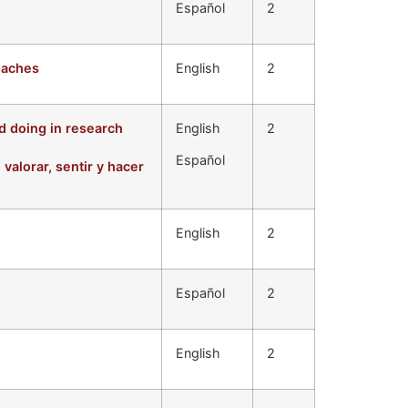
Español
2
oaches
English
2
d doing in research
English
2
Español
valorar, sentir y hacer
English
2
Español
2
English
2