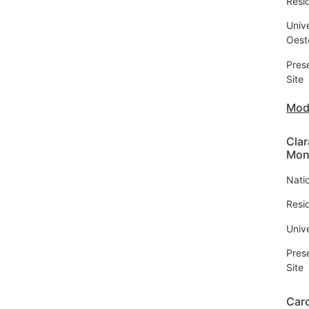
Resi
Univ
Oest
Pres
Site
Mod
Clar
Mon
Nati
Resi
Univ
Pres
Site
Caro