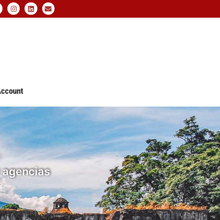
ccount
e
y agencias