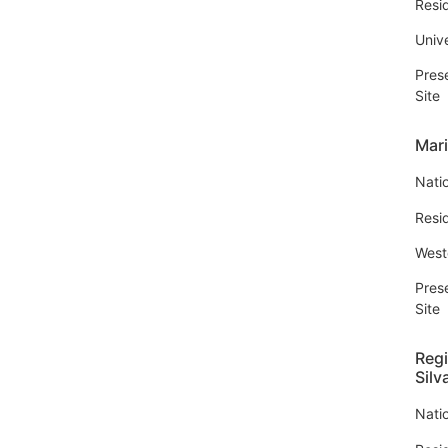
Resi
Univ
Pres
Site
Mar
Natio
Resi
West
Pres
Site
Reg
Silv
Natio