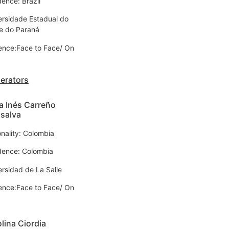
dence: Brazil
ersidade Estadual do
e do Paraná
ence:Face to Face/ On
erators
a Inés Carreño
salva
onality: Colombia
dence: Colombia
ersidad de La Salle
ence:Face to Face/ On
lina Ciordia