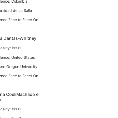
dence: Colombia
ersidad de La Salle
ence:Face to Face/ On
ia Dantas-Whitney
nality: Brazil
dence: United States
ern Oregon University
ence:Face to Face/ On
ina CoeliMachado e
a
nality: Brazil