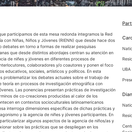
Part
 que participamos de esta mesa redonda integramos la Red
Caro
fía con Niñas, Niños y Jóvenes (RIENN) que desde hace dos
debates en torno a formas de realizar pesquisas
Natio
canas que desde distintos abordajes centran su atención en
ncia de niñes y jóvenes en diferentes procesos de
Resi
nterlocutores, colaboradores y/o coautores y ponen el foco
UBA 
 educativos, sociales, artísticos y políticos. En esta
es problematizar los debates actuales sobre el trabajo de
Pres
 teoría en procesos de investigación etnográfica con
 jóvenes. Las ponencias presentan prácticas de investigación
Dian
rminos de co-creaciones producidas al calor de los
ntecen en contextos socioculturales latinoamericanos
Natio
esa interroga dimensiones específicas de dichas prácticas y
gonismo y la agencia de niñes y jóvenes participantes. En
Resi
e particularizar algunos aspectos de la agencia de niños/as y
Cent
xionar sobre las prácticas que se despliegan en los