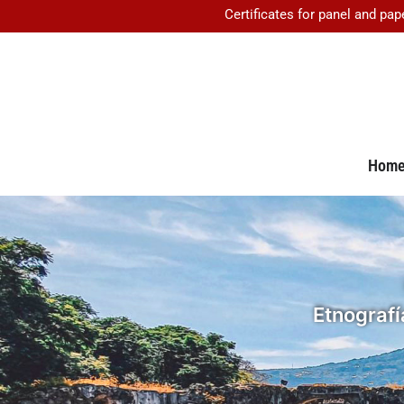
Certificates for panel and pap
Hom
Etnografí