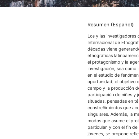
Resumen (Español)
Los y las investigadores
Internacional de Etnogra
décadas viene generando 
etnográficas latinoameri
el protagonismo y la age
investigación, sea como i
en el estudio de fenómenos
oportunidad, el objetivo 
campo y la producción de
participación de niñes y
situadas, pensadas en té
constreñimientos que aco
singulares. Además, la m
modos que asume el prota
particular, y con el fin d
jóvenes, se propone refle