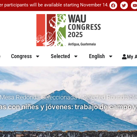
er participants will be available starting November 14.
e
Congress
Selected
English
My A
Mesa Redonda Seleccionada / Selected Roundtabl
as con niñes y jóvenes: trabajo de campo 