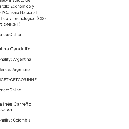
les- Instituto de
rrollo Económico y
al/Consejo Nacional
ífico y Tecnológico (CIS-
/CONICET)
ence:Online
lina Gandulfo
nality: Argentina
dence: Argentina
ICET-CETCO/UNNE
ence:Online
a Inés Carreño
salva
onality: Colombia