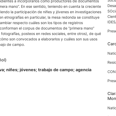
Socia
ndientes a incorporarlos como productores de documentos
Desa
imera mano”. En ese sentido, teniendo en cuenta la creciente
SOci
iendo la participación de niñes y jóvenes en investigaciones
Cient
 en etnografías en particular, la mesa redonda se constituye
IDES
ambiar respecto cuáles son los tipos de registros
e conforman el corpus de documentos de “primera mano”
Pres
, fotografías, posteos en redes sociales, entre otros), de qué
cómo son convocados a elaborarlos y cuáles son sus usos
Caro
bajo de campo.
Natio
ñol)
Resi
va; niñes; jóvenes; trabajo de campo; agencia
CON
Pres
Clar
Mon
Nati