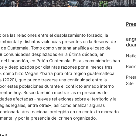
Pre
ora las relaciones entre el desplazamiento forzado, la
ange
ambiental y distintas violencias presentes en la Reserva de
dua
te de Guatemala. Tomo como ventana analítica el caso de
 8 comunidades desplazadas en la última década, en
Nati
ra del Lacandón, en Petén Guatemala. Estas comunidades han
Resi
s y desplazados por distintas razones por al menos tres
, como hizo Megan Ybarra para otra región guatemalteca
Pres
es (2020), que puede trazarse una continuidad entre la
Site
por estas poblaciones durante el conflicto armado interno
rentan hoy. Busco también mostrar las expresiones de
dades afectadas –nuevas reflexiones sobre el territorio y la
egias legales, entre otras–, así como analizar algunas
 mencionada área nacional protegida en un contexto marcado
ental y por la presencia del crimen organizado.
ñol)