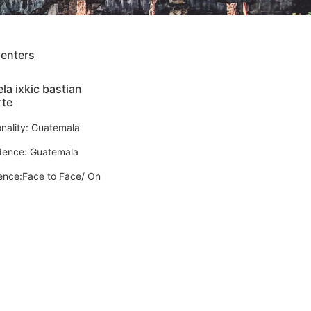
senters
la ixkic bastian
rte
onality: Guatemala
dence: Guatemala
ence:Face to Face/ On