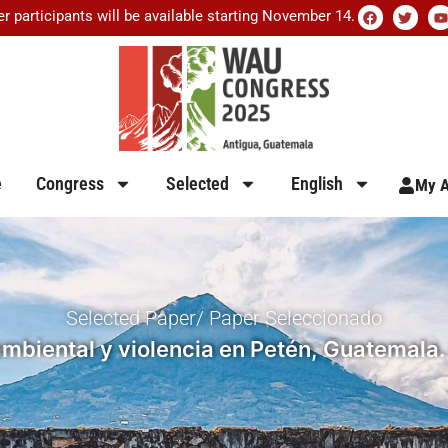
er participants will be available starting November 14.
e
Congress
Selected
English
My A
Selected Paper/ Paper Seleccionado
mbiental y violencia en Petén, Guatemala. 