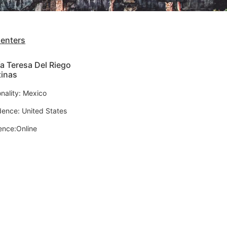
senters
a Teresa Del Riego
tinas
onality: Mexico
dence: United States
ence:Online