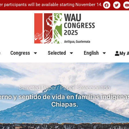
er participants will be available starting November 14.
e
Congress
Selected
English
My A
Selected Paper/ Paper Seleccionado
rno y sentido de vida en familias indígena
Chiapas.