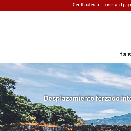
Certificates for panel and pap
Hom
Desplazamiento forzado inte