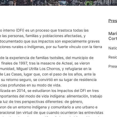
Pre
o interno (DFI) es un proceso que trastoca todas las
Marí
 las personas, familias y poblaciones afectadas, y
Cor
documentado que sus impactos son especialmente graves
iones rurales o indígenas, por su fuerte vínculo con la tierra
Nati
Resi
e la experiencia de familias tsotsiles, del municipio de
finales de 1997, tras la masacre de Acteal, se vieron
Pres
munidad, Miguel Utrilla Los Chorros, y refugiarse en la
e Las Casas, lugar que, con el paso de los años, ante la
 su retorno seguro, se convirtió en su lugar de residencia
ncias profundas en su modo de vida.
alizada en 2014, se estudiaron los impactos del DFI en tres
mportantes del modo de vida indígena: alimentación, trabajo
 la luz de tres perspectivas diferentes: de género,
saron de un entorno indígena y comunitario a uno urbano e
neracional (en virtud de que cuando ocurrieron las entrevistas