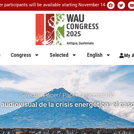
er participants will be available starting November 14.
e
Congress
Selected
English
My A
Selected Paper/ Paper Seleccionado
 audiovisual de la crisis energética: el cas