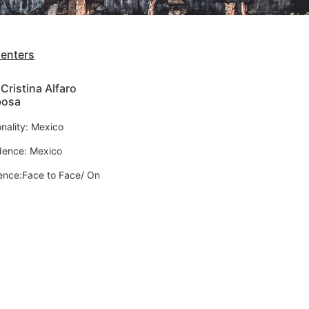
senters
Cristina Alfaro
bosa
onality: Mexico
dence: Mexico
ence:Face to Face/ On