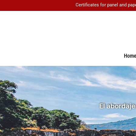
Certificates for panel and pap
Hom
El abordaje