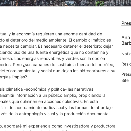
Pre
tual y la economía requieren una enorme cantidad de
Ana 
do el deterioro del medio ambiente. El cambio climático es
Bar
a necesita cambiar. Es necesario detener el deterioro: dejar
ciendo uso de una fuente energética que no contamine y
Nati
derosa. Las energías renovables y verdes son la opción
Resi
rtos. Pero ¿son capaces de sustituir la fuerza del petróleo,
deterioro ambiental y social que dejan los hidrocarburos a su
Pres
rgías limpias?
Site
sis climática -económica y política- las narrativas
ansmitir información a un público amplio, propiciando la
nales que culminen en acciones colectivas. En esta
lisis del acercamiento audiovisual y las formas de abordaje
avés de la antropología visual y la producción documental.
o, abordaré mi experiencia como investigadora y productora