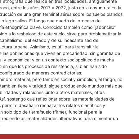
a etnografía que realicé en tres localidades, antiguamente
oco, entre los años 2017 y 2022, justo en la coyuntura en la
trucción de una gran terminal aérea sobre los suelos blandos
guo lago salino. El fango que quedó del proceso de
ía etnográfica clave. Conocido también como “jaboncillo”
bido a lo resbaloso de este suelo, sirve para problematizar la
capitalismo, del estado y de su incesante sed de
ctura urbana. Asimismo, es útil para transmitir la
 las poblaciones que viven en precariedad, sin garantía de
al y económica; y en un contexto sociopolítico de mucha
o en que los procesos de resistencia, si bien han sido
configurado de maneras contradictorias.
bro material, pero también social y simbólico, el fango, no
, también tiene vitalidad, sigue produciendo mundos más que
ilidades y relaciones junto a otros materiales, otrxs
í, sostengo que reflexionar sobre las materialidades de
 permite desafiar o rechazar los relatos científicos y
solo tipo de tierra/suelo (firme), funcional para la
freciendo así materialidades alternativas para cimentar un
.