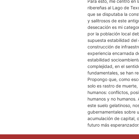
Para esto, me centró en l
ribereñas al Lago de Texc
que se disputaba la cons
y salitrosos de este anti
desecación es mi categor
por la población local de
supuesta estabilidad del 
construcción de infraestru
experiencia encarnada de
estabilidad socioambient
complejidad, en el sentid
fundamentales, se han re
Propongo que, como escom
solo es rastro de muerte
humanos: conflictos, posib
humanos y no humanos. As
este suelo gelatinoso, nos
gubernamentales sobre un 
acumulación de capital, o
futuro más esperanzador