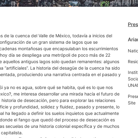
Pre
s de la cuenca del Valle de México, todavía a inicios del
Ari
configuración de un gran sistema de lagos que se
cadenas montañosas que encapsulaban los escurrimientos
Nati
hoy día se despliega una metrópoli de poco más de 22
De aquellos antiguos lagos solo quedan remanentes: algunos
Resi
 “artificiales”. La historia del desagüe de la cuenca ha sido
Insti
entada, produciendo una narrativa centrada en el pasado y
Soci
UNA
¿Si ya no es agua, sobre qué se habita, qué es lo que nos
éxico?, me interesa desarrollar una mirada hacía el futuro de
Pres
a historia de desecación, pero para explorar las relaciones
Site
ficie y profundidad, solidez y fluidez, pasado y presente, lo
cual ha llegado a definir los suelos inquietos que actualmente
 donde el fango que quedó del proceso de desecación es
 las secuelas de una historia colonial específica y de muchos
capitalista.