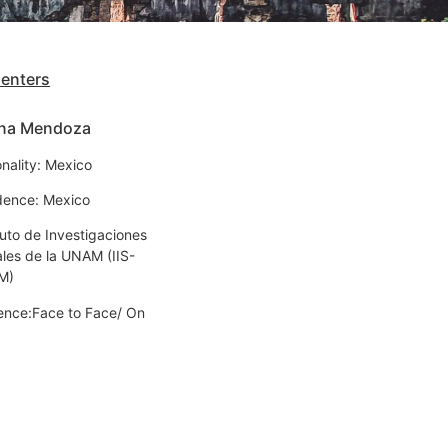
senters
ana Mendoza
onality: Mexico
dence: Mexico
tuto de Investigaciones
ales de la UNAM (IIS-
M)
ence:Face to Face/ On