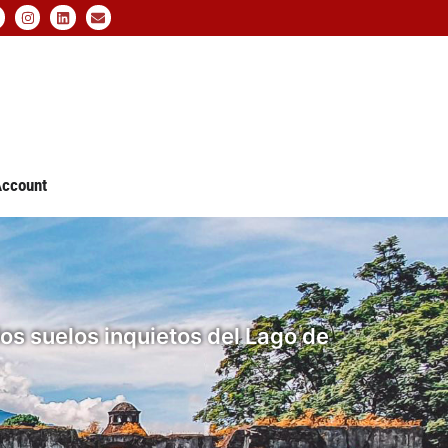
ccount
los suelos inquietos del Lago de