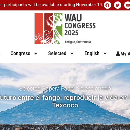
er participants will be available starting November 14.
e
Congress
Selected
English
My A
Selected Paper/ Paper Seleccionado
turo entre el fango: reproducir la vida en 
Texcoco