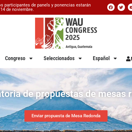
os participantes de panels y ponencias estarán
l 14 de noviembre.
Congreso
Seleccionados
Español
toria de propuestas de mesas 
Enviar propuesta de Mesa Redonda