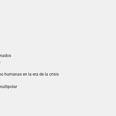
rmados
a
o humanas en la era de la crisis
ultipolar